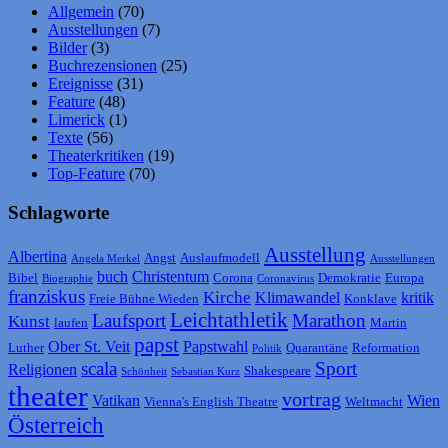
Allgemein
(70)
Ausstellungen
(7)
Bilder
(3)
Buchrezensionen
(25)
Ereignisse
(31)
Feature
(48)
Limerick
(1)
Texte
(56)
Theaterkritiken
(19)
Top-Feature
(70)
Schlagworte
Ausstellung
Albertina
Angst
Auslaufmodell
Angela Merkel
Ausstellungen
buch
Christentum
Bibel
Corona
Demokratie
Europa
Biographie
Coronavirus
franziskus
Kirche
Klimawandel
kritik
Freie Bühne Wieden
Konklave
Leichtathletik
Laufsport
Marathon
Kunst
laufen
Martin
papst
Ober St. Veit
Papstwahl
Luther
Quarantäne
Reformation
Politik
scala
Sport
Religionen
Shakespeare
Schönheit
Sebastian Kurz
theater
vortrag
Vatikan
Wien
Vienna's English Theatre
Weltmacht
Österreich