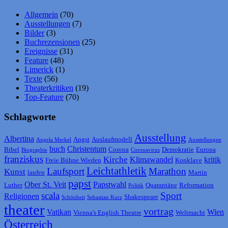
Allgemein
(70)
Ausstellungen
(7)
Bilder
(3)
Buchrezensionen
(25)
Ereignisse
(31)
Feature
(48)
Limerick
(1)
Texte
(56)
Theaterkritiken
(19)
Top-Feature
(70)
Schlagworte
Ausstellung
Albertina
Angst
Auslaufmodell
Angela Merkel
Ausstellungen
buch
Christentum
Bibel
Corona
Demokratie
Europa
Biographie
Coronavirus
franziskus
Kirche
Klimawandel
kritik
Freie Bühne Wieden
Konklave
Leichtathletik
Laufsport
Marathon
Kunst
laufen
Martin
papst
Ober St. Veit
Papstwahl
Luther
Quarantäne
Reformation
Politik
scala
Sport
Religionen
Shakespeare
Schönheit
Sebastian Kurz
theater
vortrag
Vatikan
Wien
Vienna's English Theatre
Weltmacht
Österreich