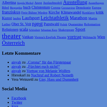
Ausstellung
Albertina
Angst
Auslaufmodell
Angela Merkel
Ausstellungen
buch
Christentum
Bibel
Corona
Demokratie
Europa
Biographie
Coronavirus
franziskus
Kirche
Klimawandel
kritik
Freie Bühne Wieden
Konklave
Leichtathletik
Laufsport
Marathon
Kunst
laufen
Martin
papst
Ober St. Veit
Papstwahl
Luther
Quarantäne
Reformation
Politik
scala
Sport
Religionen
Shakespeare
Schönheit
Sebastian Kurz
theater
vortrag
Vatikan
Wien
Vienna's English Theatre
Weltmacht
Österreich
Letzte Kommentare
aisyah
zu
„Corona“ für das Fürstenpaar
aisyah
zu
„Fürchtet euch nicht!“
aisyah
zu
Vortrag von Melanie Wolfers
Hiesskarl
zu
Nachruf auf Robert Nemeth
Vera Weinzettl
zu
Gier, Hass und Dummheit
Social Media
Facebook
Twitter
RSS