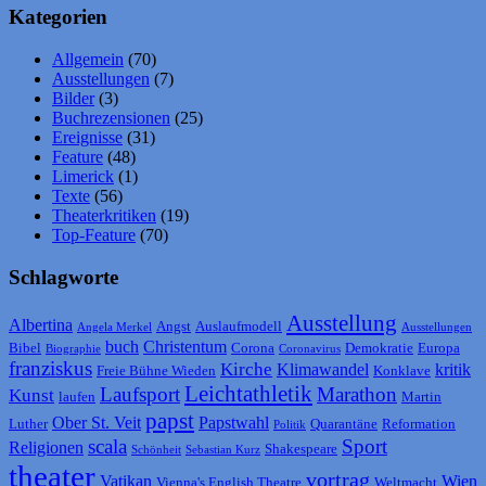
Kategorien
Allgemein
(70)
Ausstellungen
(7)
Bilder
(3)
Buchrezensionen
(25)
Ereignisse
(31)
Feature
(48)
Limerick
(1)
Texte
(56)
Theaterkritiken
(19)
Top-Feature
(70)
Schlagworte
Ausstellung
Albertina
Angst
Auslaufmodell
Angela Merkel
Ausstellungen
buch
Christentum
Bibel
Corona
Demokratie
Europa
Biographie
Coronavirus
franziskus
Kirche
Klimawandel
kritik
Freie Bühne Wieden
Konklave
Leichtathletik
Laufsport
Marathon
Kunst
laufen
Martin
papst
Ober St. Veit
Papstwahl
Luther
Quarantäne
Reformation
Politik
scala
Sport
Religionen
Shakespeare
Schönheit
Sebastian Kurz
theater
vortrag
Vatikan
Wien
Vienna's English Theatre
Weltmacht