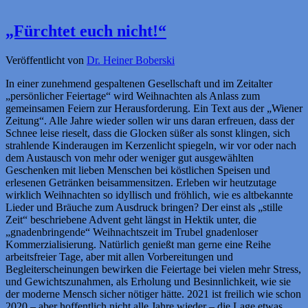
„Fürchtet euch nicht!“
Veröffentlicht von
Dr. Heiner Boberski
In einer zunehmend gespaltenen Gesellschaft und im Zeitalter
„persönlicher Feiertage“ wird Weihnachten als Anlass zum
gemeinsamen Feiern zur Herausforderung. Ein Text aus der „Wiener
Zeitung“. Alle Jahre wieder sollen wir uns daran erfreuen, dass der
Schnee leise rieselt, dass die Glocken süßer als sonst klingen, sich
strahlende Kinderaugen im Kerzenlicht spiegeln, wir vor oder nach
dem Austausch von mehr oder weniger gut ausgewählten
Geschenken mit lieben Menschen bei köstlichen Speisen und
erlesenen Getränken beisammensitzen. Erleben wir heutzutage
wirklich Weihnachten so idyllisch und fröhlich, wie es altbekannte
Lieder und Bräuche zum Ausdruck bringen? Der einst als „stille
Zeit“ beschriebene Advent geht längst in Hektik unter, die
„gnadenbringende“ Weihnachtszeit im Trubel gnadenloser
Kommerzialisierung. Natürlich genießt man gerne eine Reihe
arbeitsfreier Tage, aber mit allen Vorbereitungen und
Begleiterscheinungen bewirken die Feiertage bei vielen mehr Stress,
und Gewichtszunahmen, als Erholung und Besinnlichkeit, wie sie
der moderne Mensch sicher nötiger hätte. 2021 ist freilich wie schon
2020 – aber hoffentlich nicht alle Jahre wieder – die Lage etwas