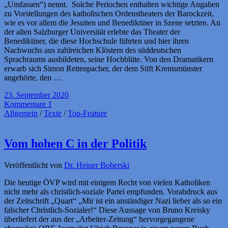
„Umfassen“) nennt. Solche Periochen enthalten wichtige Angaben
zu Vorstellungen des katholischen Ordenstheaters der Barockzeit,
wie es vor allem die Jesuiten und Benediktiner in Szene setzten. An
der alten Salzburger Universität erlebte das Theater der
Benediktiner, die diese Hochschule führten und hier ihren
Nachwuchs aus zahlreichen Klöstern des süddeutschen
Sprachraums ausbildeten, seine Hochblüte. Von den Dramatikern
erwarb sich Simon Rettenpacher, der dem Stift Kremsmünster
angehörte, den …
23. September 2020
Kommentare 1
Allgemein
/
Texte
/
Top-Feature
Vom hohen C in der Politik
Veröffentlicht von
Dr. Heiner Boberski
Die heutige ÖVP wird mit einigem Recht von vielen Katholiken
nicht mehr als christlich-soziale Partei empfunden. Vorabdruck aus
der Zeitschrift „Quart“ „Mir ist ein anständiger Nazi lieber als so ein
falscher Christlich-Sozialer!“ Diese Aussage von Bruno Kreisky
überliefert der aus der „Arbeiter-Zeitung“ hervorgegangene