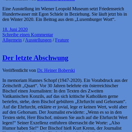
Eine Ausstellung im Wiener Leopold Museum setzt Friedensreich
Hundertwasser mit Egon Schiele in Beziehung. Sie läuft jetzt bis in
den Winter 2020. Ein Beitrag aus dem „Luxemburger Wort“.
18. Juni 2020
Schreibe einen Kommentar
Allgemein
/
Ausstellungen
/
Feature
Der letzte Abschwung
Veröffentlicht von
Dr. Heiner Boberski
In memoriam Hannes Schopf (1947-2020). Ein Vorabdruck aus der
Zeitschrift „Quart“. Vor 30 Jahren belehrte ein österreichischer
Bischof einen Journalisten: In den Texten des Zweiten
Vatikanischen Konzils, auf das sich kritische Katholiken gerne
beriefen, stehe, dem Bischof gebühren „Ehrfurcht und Gehorsam“.
Auf die Ehrfurcht, erklärte er jovial, lege er keinen Wert, wohl aber
auf den Gehorsam. Der Journalist erwiderte: „Wenn es so in den
Texten steht, Herr Bischof, müssen Sie auch auf die Ehrfurcht Wert
legen!“ Seiner Exzellenz entfuhren überrascht die Worte: „Also
Humor haben Sie!“ Der Bischof hieß Kurt Krenn, der Journalist