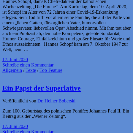
Hannes Schopf, damals Chefredakteur der katholischen
Wochenzeitung „Die Furche“. Am Karfreitag, dem 10. April 2020,
ist Schopf im Alter von 72 Jahren einer Covid-19-Erkrankung
erlegen. Sein Tod trifft vor allem seine Familie, die auf der Parte von
einem „lieben Gatten, fürsorglichen Vater, humorvollen
Schwiegervater, liebevollen Opa“ Abschied nimmt. Mit ihm trat aber
auch ein Publizist ab, den hohe Kompetenz, gelebte Solidarität,
Humor, Courage, Einfallsreichtum und großer Einsatz für Werte und
Ethos auszeichneten. Hannes Schopf kam am 7. Oktober 1947 zur
Welt, neun …
17. Juni 2020
Schreibe einen Kommentar
Allgemein
/
Texte
/
Top-Feature
Ein Papst der Superlative
Veröffentlicht von
Dr. Heiner Boberski
Zum 100. Geburtstag des polnischen Pontifex Johannes Paul II. Ein
Beitrag aus der „Wiener Zeitung“.
17. Juni 2020
Schreibe einen Kommentar