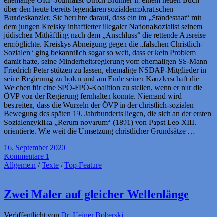
ehemalige ORF-Journalist Ulrich Brunner in einem neuen Buch
über den heute bereits legendären sozialdemokratischen
Bundeskanzler. Sie beruhte darauf, dass ein im „Ständestaat“ mit
dem jungen Kreisky inhaftierter illegaler Nationalsozialist seinem
jüdischen Mithäftling nach dem „Anschluss“ die rettende Ausreise
ermöglichte. Kreiskys Abneigung gegen die „falschen Christlich-
Sozialen“ ging bekanntlich sogar so weit, dass er kein Problem
damit hatte, seine Minderheitsregierung vom ehemaligen SS-Mann
Friedrich Peter stützen zu lassen, ehemalige NSDAP-Mitglieder in
seine Regierung zu holen und am Ende seiner Kanzlerschaft die
Weichen für eine SPÖ-FPÖ-Koalition zu stellen, wenn er nur die
ÖVP von der Regierung fernhalten konnte. Niemand wird
bestreiten, dass die Wurzeln der ÖVP in der christlich-sozialen
Bewegung des späten 19. Jahrhunderts liegen, die sich an der ersten
Sozialenzyklika „Rerum novarum“ (1891) von Papst Leo XIII.
orientierte. Wie weit die Umsetzung christlicher Grundsätze …
16. September 2020
Kommentare 1
Allgemein
/
Texte
/
Top-Feature
Zwei Maler auf gleicher Wellenlänge
Veröffentlicht von
Dr. Heiner Boberski