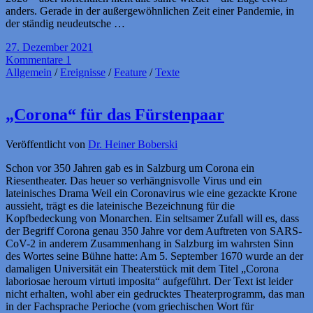
anders. Gerade in der außergewöhnlichen Zeit einer Pandemie, in
der ständig neudeutsche …
27. Dezember 2021
Kommentare 1
Allgemein
/
Ereignisse
/
Feature
/
Texte
„Corona“ für das Fürstenpaar
Veröffentlicht von
Dr. Heiner Boberski
Schon vor 350 Jahren gab es in Salzburg um Corona ein
Riesentheater. Das heuer so verhängnisvolle Virus und ein
lateinisches Drama Weil ein Coronavirus wie eine gezackte Krone
aussieht, trägt es die lateinische Bezeichnung für die
Kopfbedeckung von Monarchen. Ein seltsamer Zufall will es, dass
der Begriff Corona genau 350 Jahre vor dem Auftreten von SARS-
CoV-2 in anderem Zusammenhang in Salzburg im wahrsten Sinn
des Wortes seine Bühne hatte: Am 5. September 1670 wurde an der
damaligen Universität ein Theaterstück mit dem Titel „Corona
laboriosae heroum virtuti imposita“ aufgeführt. Der Text ist leider
nicht erhalten, wohl aber ein gedrucktes Theaterprogramm, das man
in der Fachsprache Perioche (vom griechischen Wort für