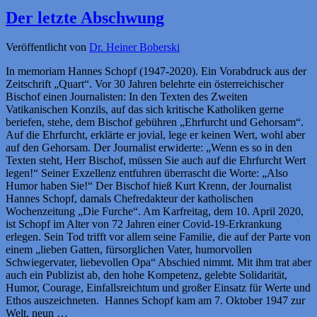
Der letzte Abschwung
Veröffentlicht von
Dr. Heiner Boberski
In memoriam Hannes Schopf (1947-2020). Ein Vorabdruck aus der
Zeitschrift „Quart“. Vor 30 Jahren belehrte ein österreichischer
Bischof einen Journalisten: In den Texten des Zweiten
Vatikanischen Konzils, auf das sich kritische Katholiken gerne
beriefen, stehe, dem Bischof gebühren „Ehrfurcht und Gehorsam“.
Auf die Ehrfurcht, erklärte er jovial, lege er keinen Wert, wohl aber
auf den Gehorsam. Der Journalist erwiderte: „Wenn es so in den
Texten steht, Herr Bischof, müssen Sie auch auf die Ehrfurcht Wert
legen!“ Seiner Exzellenz entfuhren überrascht die Worte: „Also
Humor haben Sie!“ Der Bischof hieß Kurt Krenn, der Journalist
Hannes Schopf, damals Chefredakteur der katholischen
Wochenzeitung „Die Furche“. Am Karfreitag, dem 10. April 2020,
ist Schopf im Alter von 72 Jahren einer Covid-19-Erkrankung
erlegen. Sein Tod trifft vor allem seine Familie, die auf der Parte von
einem „lieben Gatten, fürsorglichen Vater, humorvollen
Schwiegervater, liebevollen Opa“ Abschied nimmt. Mit ihm trat aber
auch ein Publizist ab, den hohe Kompetenz, gelebte Solidarität,
Humor, Courage, Einfallsreichtum und großer Einsatz für Werte und
Ethos auszeichneten. Hannes Schopf kam am 7. Oktober 1947 zur
Welt, neun …