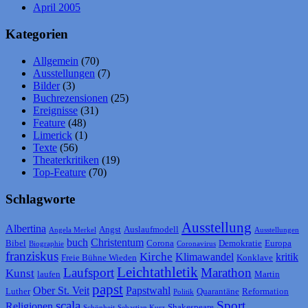
April 2005
Kategorien
Allgemein
(70)
Ausstellungen
(7)
Bilder
(3)
Buchrezensionen
(25)
Ereignisse
(31)
Feature
(48)
Limerick
(1)
Texte
(56)
Theaterkritiken
(19)
Top-Feature
(70)
Schlagworte
Ausstellung
Albertina
Angst
Auslaufmodell
Angela Merkel
Ausstellungen
buch
Christentum
Bibel
Corona
Demokratie
Europa
Biographie
Coronavirus
franziskus
Kirche
Klimawandel
kritik
Freie Bühne Wieden
Konklave
Leichtathletik
Laufsport
Marathon
Kunst
laufen
Martin
papst
Ober St. Veit
Papstwahl
Luther
Quarantäne
Reformation
Politik
scala
Sport
Religionen
Shakespeare
Schönheit
Sebastian Kurz