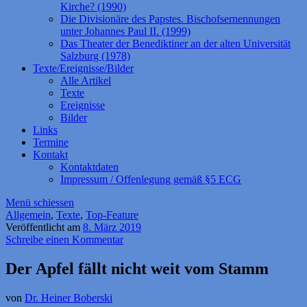
Kirche? (1990)
Die Divisionäre des Papstes. Bischofsernennungen
unter Johannes Paul II. (1999)
Das Theater der Benediktiner an der alten Universität
Salzburg (1978)
Texte/Ereignisse/Bilder
Alle Artikel
Texte
Ereignisse
Bilder
Links
Termine
Kontakt
Kontaktdaten
Impressum / Offenlegung gemäß §5 ECG
Menü schiessen
Allgemein
,
Texte
,
Top-Feature
Veröffentlicht am
8. März 2019
Schreibe einen Kommentar
Der Apfel fällt nicht weit vom Stamm
von
Dr. Heiner Boberski