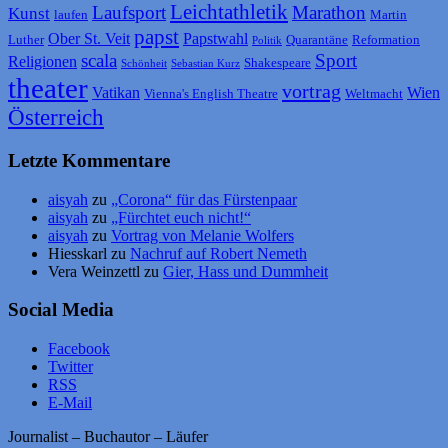
Leichtathletik
Laufsport
Marathon
Kunst
laufen
Martin
papst
Ober St. Veit
Papstwahl
Luther
Quarantäne
Reformation
Politik
scala
Sport
Religionen
Shakespeare
Schönheit
Sebastian Kurz
theater
vortrag
Vatikan
Wien
Vienna's English Theatre
Weltmacht
Österreich
Letzte Kommentare
aisyah
zu
„Corona“ für das Fürstenpaar
aisyah
zu
„Fürchtet euch nicht!“
aisyah
zu
Vortrag von Melanie Wolfers
Hiesskarl
zu
Nachruf auf Robert Nemeth
Vera Weinzettl
zu
Gier, Hass und Dummheit
Social Media
Facebook
Twitter
RSS
E-Mail
Journalist – Buchautor – Läufer