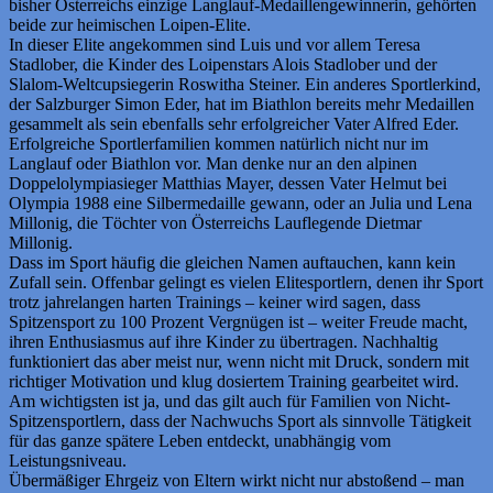
bisher Österreichs einzige Langlauf-Medaillengewinnerin, gehörten
beide zur heimischen Loipen-Elite.
In dieser Elite angekommen sind Luis und vor allem Teresa
Stadlober, die Kinder des Loipenstars Alois Stadlober und der
Slalom-Weltcupsiegerin Roswitha Steiner. Ein anderes Sportlerkind,
der Salzburger Simon Eder, hat im Biathlon bereits mehr Medaillen
gesammelt als sein ebenfalls sehr erfolgreicher Vater Alfred Eder.
Erfolgreiche Sportlerfamilien kommen natürlich nicht nur im
Langlauf oder Biathlon vor. Man denke nur an den alpinen
Doppelolympiasieger Matthias Mayer, dessen Vater Helmut bei
Olympia 1988 eine Silbermedaille gewann, oder an Julia und Lena
Millonig, die Töchter von Österreichs Lauflegende Dietmar
Millonig.
Dass im Sport häufig die gleichen Namen auftauchen, kann kein
Zufall sein. Offenbar gelingt es vielen Elitesportlern, denen ihr Sport
trotz jahrelangen harten Trainings – keiner wird sagen, dass
Spitzensport zu 100 Prozent Vergnügen ist – weiter Freude macht,
ihren Enthusiasmus auf ihre Kinder zu übertragen. Nachhaltig
funktioniert das aber meist nur, wenn nicht mit Druck, sondern mit
richtiger Motivation und klug dosiertem Training gearbeitet wird.
Am wichtigsten ist ja, und das gilt auch für Familien von Nicht-
Spitzensportlern, dass der Nachwuchs Sport als sinnvolle Tätigkeit
für das ganze spätere Leben entdeckt, unabhängig vom
Leistungsniveau.
Übermäßiger Ehrgeiz von Eltern wirkt nicht nur abstoßend – man