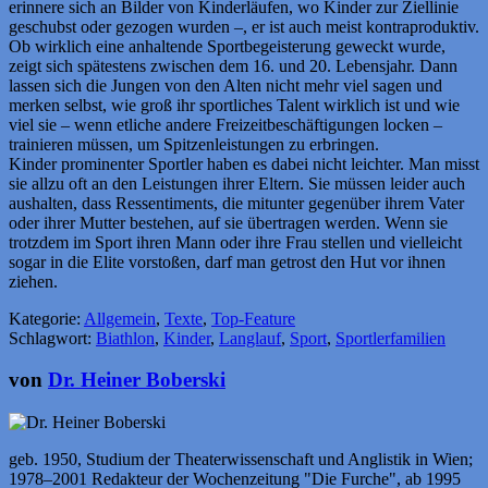
erinnere sich an Bilder von Kinderläufen, wo Kinder zur Ziellinie
geschubst oder gezogen wurden –, er ist auch meist kontraproduktiv.
Ob wirklich eine anhaltende Sportbegeisterung geweckt wurde,
zeigt sich spätestens zwischen dem 16. und 20. Lebensjahr. Dann
lassen sich die Jungen von den Alten nicht mehr viel sagen und
merken selbst, wie groß ihr sportliches Talent wirklich ist und wie
viel sie – wenn etliche andere Freizeitbeschäftigungen locken –
trainieren müssen, um Spitzenleistungen zu erbringen.
Kinder prominenter Sportler haben es dabei nicht leichter. Man misst
sie allzu oft an den Leistungen ihrer Eltern. Sie müssen leider auch
aushalten, dass Ressentiments, die mitunter gegenüber ihrem Vater
oder ihrer Mutter bestehen, auf sie übertragen werden. Wenn sie
trotzdem im Sport ihren Mann oder ihre Frau stellen und vielleicht
sogar in die Elite vorstoßen, darf man getrost den Hut vor ihnen
ziehen.
Kategorie:
Allgemein
,
Texte
,
Top-Feature
Schlagwort:
Biathlon
,
Kinder
,
Langlauf
,
Sport
,
Sportlerfamilien
von
Dr. Heiner Boberski
geb. 1950, Studium der Theaterwissenschaft und Anglistik in Wien;
1978–2001 Redakteur der Wochenzeitung "Die Furche", ab 1995