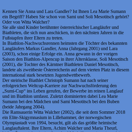
Kennen Sie Anna und Lara Gandler? Ist Ihnen Lea Marie Sumann
ein Begriff? Haben Sie schon von Sami und Soli Mesotitsch gehört?
Oder von Witta Walcher?
Sie alle sind Kinder berühmter österreichischer Langläufer und
Biathleten, die sich nun anschicken, in den nächsten Jahren in die
Fußstapfen ihrer Eltern zu treten.
In Biathlon-Nachwuchsrennen heimsten die Töchter des bekannten
Langläufers Markus Gandler, Anna (Jahrgang 2001) und Lara
(2003), schon einige Erfolge ein. Anna gewann in der vorigen
Saison den Biathlon-Alpencup in ihrer Altersklasse, Soli Mesotitsch
(2001), die Tochter des Kärntner Biathleten Daniel Mesotitsch,
landete als zweitbeste Österreicherin auf dem vierten Platz in diesem
international stark besetzten Jugendwettbewerb.
Der steirische Biathlet Christoph Sumann hat nach seiner
erfolgreichen Weltcup-Karriere zur Nachwuchsförderung den
„Sumi-Cup“ ins Leben gerufen, der Bewerbe im reinen Langlauf
und im Biathlon umfasst. Zuletzt dominierten dabei Lea Marie
Sumann bei den Mädchen und Sami Mesotitsch bei den Buben
(beide Jahrgang 2004).
Die Ramsauerin Witta Walcher (2002), die seit dem Sommer 2018
ein Elite-Skigymnasium in Lillehammer, der norwegischen
Olympiastadt von 1994, besucht, gilt als das größte heimische
Langlauftalent. Ihre Eltern, Achim Walcher und Maria Theurl,