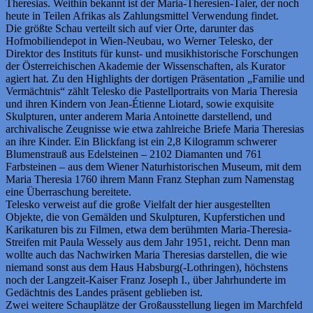
Theresias. Weithin bekannt ist der Maria-Theresien-Taler, der noch
heute in Teilen Afrikas als Zahlungsmittel Verwendung findet.
Die größte Schau verteilt sich auf vier Orte, darunter das
Hofmobiliendepot in Wien-Neubau, wo Werner Telesko, der
Direktor des Instituts für kunst- und musikhistorische Forschungen
der Österreichischen Akademie der Wissenschaften, als Kurator
agiert hat. Zu den Highlights der dortigen Präsentation „Familie und
Vermächtnis“ zählt Telesko die Pastellportraits von Maria Theresia
und ihren Kindern von Jean-Étienne Liotard, sowie exquisite
Skulpturen, unter anderem Maria Antoinette darstellend, und
archivalische Zeugnisse wie etwa zahlreiche Briefe Maria Theresias
an ihre Kinder. Ein Blickfang ist ein 2,8 Kilogramm schwerer
Blumenstrauß aus Edelsteinen – 2102 Diamanten und 761
Farbsteinen – aus dem Wiener Naturhistorischen Museum, mit dem
Maria Theresia 1760 ihrem Mann Franz Stephan zum Namenstag
eine Überraschung bereitete.
Telesko verweist auf die große Vielfalt der hier ausgestellten
Objekte, die von Gemälden und Skulpturen, Kupferstichen und
Karikaturen bis zu Filmen, etwa dem berühmten Maria-Theresia-
Streifen mit Paula Wessely aus dem Jahr 1951, reicht. Denn man
wollte auch das Nachwirken Maria Theresias darstellen, die wie
niemand sonst aus dem Haus Habsburg(-Lothringen), höchstens
noch der Langzeit-Kaiser Franz Joseph I., über Jahrhunderte im
Gedächtnis des Landes präsent geblieben ist.
Zwei weitere Schauplätze der Großausstellung liegen im Marchfeld