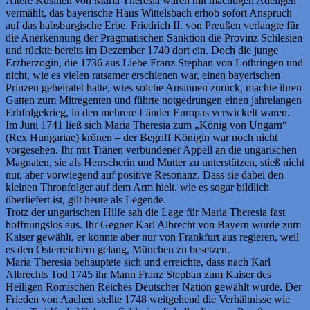
Ältere Kusinen von Maria Theresia waren mit mächtigen Adeligen
vermählt, das bayerische Haus Wittelsbach erhob sofort Anspruch
auf das habsburgische Erbe. Friedrich II. von Preußen verlangte für
die Anerkennung der Pragmatischen Sanktion die Provinz Schlesien
und rückte bereits im Dezember 1740 dort ein. Doch die junge
Erzherzogin, die 1736 aus Liebe Franz Stephan von Lothringen und
nicht, wie es vielen ratsamer erschienen war, einen bayerischen
Prinzen geheiratet hatte, wies solche Ansinnen zurück, machte ihren
Gatten zum Mitregenten und führte notgedrungen einen jahrelangen
Erbfolgekrieg, in den mehrere Länder Europas verwickelt waren.
Im Juni 1741 ließ sich Maria Theresia zum „König von Ungarn“
(Rex Hungariae) krönen – der Begriff Königin war noch nicht
vorgesehen. Ihr mit Tränen verbundener Appell an die ungarischen
Magnaten, sie als Herrscherin und Mutter zu unterstützen, stieß nicht
nur, aber vorwiegend auf positive Resonanz. Dass sie dabei den
kleinen Thronfolger auf dem Arm hielt, wie es sogar bildlich
überliefert ist, gilt heute als Legende.
Trotz der ungarischen Hilfe sah die Lage für Maria Theresia fast
hoffnungslos aus. Ihr Gegner Karl Albrecht von Bayern wurde zum
Kaiser gewählt, er konnte aber nur von Frankfurt aus regieren, weil
es den Österreichern gelang, München zu besetzen.
Maria Theresia behauptete sich und erreichte, dass nach Karl
Albrechts Tod 1745 ihr Mann Franz Stephan zum Kaiser des
Heiligen Römischen Reiches Deutscher Nation gewählt wurde. Der
Frieden von Aachen stellte 1748 weitgehend die Verhältnisse wie