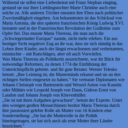
Während sie selbst eine Liebesheirat mit Franz Stephan einging,
gestand sie nur ihrer Lieblingstochter Marie Christine auch eine
solche zu. Alle anderen Töchter mussten ihre Ehen nach politischer
Zweckmäßigkeit eingehen. Am bekanntesten ist das Schicksal von
Maria Antonia, die den späteren französischen König Ludwig XVI.
heiratete und in der Französischen Revolution der Guillotine zum
Opfer fiel. Das musste Maria Theresia, die man auch die
„Schwiegermutter Europas“ nannte, nicht mehr erleben. Ein aus
heutiger Sicht negativer Zug an ihr war, dass sie sich ständig in das
Leben ihrer Kinder, auch der längst erwachsenen und verheirateten,
einmischte – mit Ratschlägen, aber oft auch Vorwürfen.
Was Maria Theresia als Politikerin auszeichnete, war ihr Blick für
notwendige Reformen, zu denen 1774 die Einführung der
Unterrichtspflicht gehörte. und für gute Berater. Werner Telesko
betont: „Ihre Leistung ist, die Masterminds erkannt und sie an den
richtigen Stellen eingesetzt zu haben.“ Sie vertraute Diplomaten wie
Johann Christoph von Bartenstein und Wenzel Anton von Kaunitz
oder Militärs wie Leopold Joseph von Daun, Gideon Ernst von
Laudon und Johann Joseph von Khevenhüller.
„Sie ist mit ihren Aufgaben gewachsen“, betont der Experte. Unter
den wenigen großen Monarchinnen besitze Maria Theresia durch
ihre passioniert gelebte Rolle als Mutter von 16 Kindern eine
Sonderstellung: „Sie hat die Mutterrolle in die Politik
hineingetragen, sie hat sich auch als erste Mutter ihrer Länder
bezeichnet.“