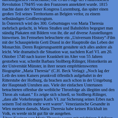
Revolution 1794/95 von den Franzosen annektiert wurde. 1815
machte dann der Wiener Kongress Luxemburg, das später einen
großen Teil seines Territoriums an Belgien verlor, zu einem
selbständigen Großherzogtum.
In Österreich wird des 300. Geburtstages von Maria Theresia
mehrfach gedacht, in Wiens Straßen und Bahnhöfen begegnet man
ständig Plakaten mit Bildern von ihr, die auf diverse Ausstellungen
hinweisen. Im Fernsehen beleuchtete ein „Universum History“-Film
mit der Schauspielerin Gerti Drassl in der Hauptrolle das Leben der
Monarchin. Deren Regierungsantritt gestaltete sich alles andere als
leicht. Wie dramatisch die Situation war, nachdem Karl VI. am 20.
Oktober 1740 nach kurzer Krankheit im Alter von 55 Jahren
gestorben war, schreibt Barbara Stollberg-Rilinger, Historikerin an
der Universität Münster, in ihrer neuen empfehlenswerten
Biographie „Maria Theresia“ (C.H. Beck Verlag): „Noch lag der
Leib des toten Kaisers prunkvoll öffentlich aufgebahrt in der
Ritterstube der Hofburg, da brachen auch schon in der Umgebung
der Hauptstadt Unruhen aus. Viele der einfachen Untertanen
betrachteten offenbar die weibliche Thronfolge als illegitim und den
Thron als vakant.“ Es zeigte sich schnell, so Stollberg-Rilinger,
„dass alle Vorkehrungen Karls VI. zur Sicherung seines Erbes nach
seinem Tod nichts mehr wert waren“. Venezianische Gesandte in
Wien meinten damals, Maria Theresia habe keinen Rückhalt im
Volk, es werde nicht gut für sie ausgehen.