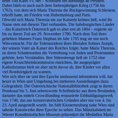
beim Tod Karls VI. her – Schlesien fiel allerdings an Preußen.
Dabei blieb es auch nach dem Siebenjährigen Krieg (1756 bis
1763), von dem sich Maria Theresia die Rückgewinnung Schlesiens
erhofft hatte, im Frieden von Hubertusburg und Paris.
Obwohl sich Maria Theresia nie zur Kaiserin krönen ließ, wird ihr
Name stets mit diesem Titel verbunden. Die habsburgischen Länder
– das Kaiserreich Österreich gab es aber erst ab 1804 – regierte sie
bis zu ihrem Tod am 29. November 1780. Nach dem Tod ihres
geliebten Mannes Franz Stephan im Jahr 1765 trug sie nur noch
Witwentracht. Für die Toleranzideen ihres liberalen Sohnes Joseph,
der seinem Vater als Kaiser des Reiches folgte, hatte Maria Theresia,
zu deren Schattenseiten die Vertreibung von Juden und Protestanten
gehörte, kein Verständnis. Ihre Sittenstrenge ließ sie 1752 eine
eigene Keuschheitskommission einrichten, ihr ausgeprägter
Katholizismus hielt sie aber nicht davon ab, ihre Kinder vor allzu
viel Romhörigkeit zu warnen.
Wer sich über sie und ihre Epoche umfassend informieren will, hat
heuer in Wien und Umgebung bei mehreren Ausstellungen dazu
Gelegenheit. Die Österreichische Nationalbibliothek zeigt in ihrem
Prunksaal bis 5. Juni sehenswerte Schriftstücke aus ihren Beständen,
darunter das mittels Crowdfunding restaurierte Erbhuldigungswerk
von 1740, das aus konservatorischen Gründen aber nur von 4. bis
23. April ausgestellt wurde. Im Stift Klosterneuburg nahe Wien sind
sakrale Kunstwerke ihrer Epoche zu sehen. Das Münzkabinett im
Wiener Kunsthistorischen Museum präsentiert die Medaillen Maria