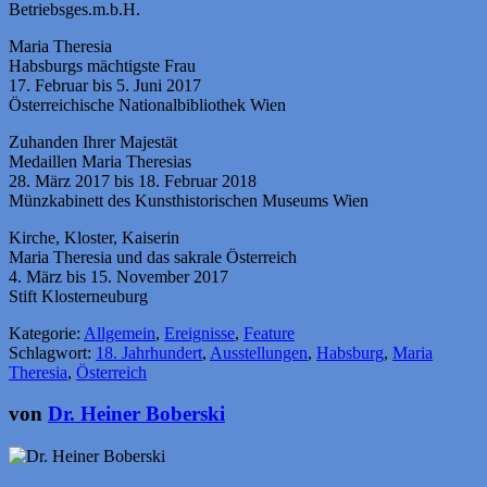
Betriebsges.m.b.H.
Maria Theresia
Habsburgs mächtigste Frau
17. Februar bis 5. Juni 2017
Österreichische Nationalbibliothek Wien
Zuhanden Ihrer Majestät
Medaillen Maria Theresias
28. März 2017 bis 18. Februar 2018
Münzkabinett des Kunsthistorischen Museums Wien
Kirche, Kloster, Kaiserin
Maria Theresia und das sakrale Österreich
4. März bis 15. November 2017
Stift Klosterneuburg
Kategorie:
Allgemein
,
Ereignisse
,
Feature
Schlagwort:
18. Jahrhundert
,
Ausstellungen
,
Habsburg
,
Maria
Theresia
,
Österreich
von
Dr. Heiner Boberski