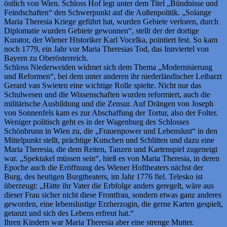
östlich von Wien. Schloss Hof legt unter dem Titel „Bündnisse und
Feindschaften“ den Schwerpunkt auf die Außenpolitik. „Solange
Maria Theresia Kriege geführt hat, wurden Gebiete verloren, durch
Diplomatie wurden Gebiete gewonnen“, stellt der der dortige
Kurator, der Wiener Historiker Karl Vocelka, pointiert fest. So kam
noch 1779, ein Jahr vor Maria Theresias Tod, das Innviertel von
Bayern zu Oberösterreich.
Schloss Niederweiden widmet sich dem Thema „Modernisierung
und Reformen“, bei dem unter anderen ihr niederländischer Leibarzt
Gerard van Swieten eine wichtige Rolle spielte. Nicht nur das
Schulwesen und die Wissenschaften wurden reformiert, auch die
militärische Ausbildung und die Zensur. Auf Drängen von Joseph
von Sonnenfels kam es zur Abschaffung der Tortur, also der Folter.
Weniger politisch geht es in der Wagenburg des Schlosses
Schönbrunn in Wien zu, die „Frauenpower und Lebenslust“ in den
Mittelpunkt stellt, prächtige Kutschen und Schlitten und dazu eine
Maria Theresia, die dem Reiten, Tanzen und Kartenspiel zugeneigt
war. „Spektakel müssen sein“, hieß es von Maria Theresia, in deren
Epoche auch die Eröffnung des Wiener Hoftheaters nächst der
Burg, des heutigen Burgtheaters, im Jahr 1776 fiel. Telesko ist
überzeugt: „Hätte ihr Vater die Erbfolge anders geregelt, wäre aus
dieser Frau sicher nicht diese Frontfrau, sondern etwas ganz anderes
geworden, eine lebenslustige Erzherzogin, die gerne Karten gespielt,
getanzt und sich des Lebens erfreut hat.“
Ihren Kindern war Maria Theresia aber eine strenge Mutter.