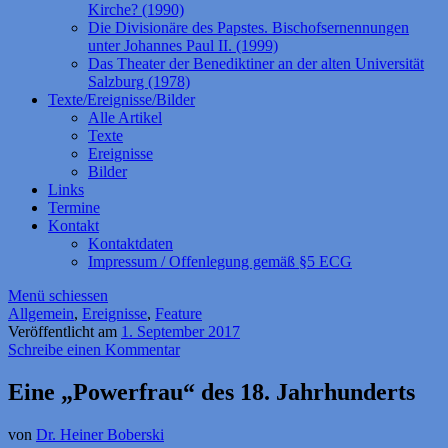
Kirche? (1990)
Die Divisionäre des Papstes. Bischofsernennungen
unter Johannes Paul II. (1999)
Das Theater der Benediktiner an der alten Universität
Salzburg (1978)
Texte/Ereignisse/Bilder
Alle Artikel
Texte
Ereignisse
Bilder
Links
Termine
Kontakt
Kontaktdaten
Impressum / Offenlegung gemäß §5 ECG
Menü schiessen
Allgemein
,
Ereignisse
,
Feature
Veröffentlicht am
1. September 2017
Schreibe einen Kommentar
Eine „Powerfrau“ des 18. Jahrhunderts
von
Dr. Heiner Boberski