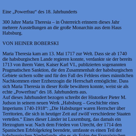
Eine „Powerfrau“ des 18. Jahrhunderts
300 Jahre Maria Theresia – in Österreich erinnern dieses Jahr
mehrere Ausstellungen an die große Monarchin aus dem Haus
Habsburg.
VON HEINER BOBERSKI
Maria Theresia kam am 13. Mai 1717 zur Welt. Dass sie ab 1740
die habsburgischen Lande regieren konnte, verdankte sie der bereits
1713 von ihrem Vater, Kaiser Karl VI., publizierten sogenannten
Pragmatischen Sanktion, die den Zusammenhalt der habsburgischen
Gebiete sichern sollte und für den Fall des Fehlens eines männlichen
Nachkommen einer Erzherzogin die Herrschaft ermöglichte. Dass
sich Maria Theresia in dieser Rolle bewähren konnte, weist sie als
echte „Powerfrau“ des 18. Jahrhunderts aus.
Auf dieses Jahrhundert bezogen schreibt der Historiker Pieter M.
Judson in seinem neuen Werk „Habsburg – Geschichte eines
Imperiums 1740-1918“: „Die Habsburger waren Herrscher über
Territorien, die sich in heutiger Zeit auf zwölf verschiedene Staaten
verteilen.“ Eines dieser Länder ist Luxemburg, das damals ein
Herzogtum war. Nach dem Frieden von Utrecht, der 1714 den
Spanischen Erbfolgekrieg beendete, umfasste es einen Teil der
habsburgischen Niederlande, ehe es als Folge der Französischen