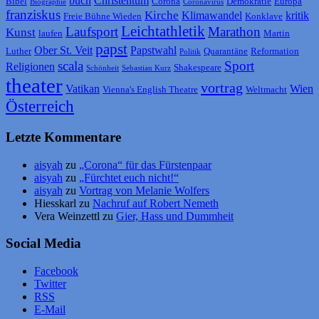
buch
Christentum
Bibel
Corona
Demokratie
Europa
Biographie
Coronavirus
franziskus
Kirche
Klimawandel
kritik
Freie Bühne Wieden
Konklave
Leichtathletik
Laufsport
Marathon
Kunst
laufen
Martin
papst
Ober St. Veit
Papstwahl
Luther
Quarantäne
Reformation
Politik
scala
Sport
Religionen
Shakespeare
Schönheit
Sebastian Kurz
theater
vortrag
Vatikan
Wien
Vienna's English Theatre
Weltmacht
Österreich
Letzte Kommentare
aisyah
zu
„Corona“ für das Fürstenpaar
aisyah
zu
„Fürchtet euch nicht!“
aisyah
zu
Vortrag von Melanie Wolfers
Hiesskarl
zu
Nachruf auf Robert Nemeth
Vera Weinzettl
zu
Gier, Hass und Dummheit
Social Media
Facebook
Twitter
RSS
E-Mail