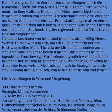
Beim Pressegespräch zu den Jubiläumsausstellungen sprach die
Kuratorin Elfriede Iby von Maria Theresia als einer „hard working
mum“. In ihrer Rolle als Ehefrau und Mutter unterschied sie sich
tatsächlich deutlich von anderen Herrscherinnen ihrer Zeit, etwa den
russischen Zarinnen, die eher zur Promiskuität neigten als zu einem
glücklichen Eheleben mit Kindern. Am ehesten wäre Maria Theresia
noch mit der ein Jahrhundert später regierenden Queen Victoria von
England vergleichbar.
Genderdiskussionen von heute sind jedenfalls nichts völlig Neues.
Werner Telesko wünscht sich, dass das Jubiläum nicht nur das
Basiswissen über Maria Theresia merklich erhöht, sondern auch
eine grundsätzliche Frage bewusst macht, „die auch uns heute in
irgendeiner Form bewegt: Was bedeutet eigentlich weibliche Politik
in einer historisch sehr krisenhaften Zeit? Welche Möglichkeiten hat
dabei eine Frau, welche Mechanismen, welche Strategien setzt sie
ein? Da kann man, glaube ich, von Maria Theresia sehr viel lernen.“
Die Ausstellungen in Wien und Umgebung
300 Jahre Maria Theresia
Strategin, Mutter, Reformerin
15. März bis 29. November 2017
Ausstellung an vier Orten: Schloss Hof, Schloss Niederweiden,
Hofmobiliendepot/Möbel Museum Wien, Kaiserliche Wagenburg
Wien, veranstaltet von der Schloss Schönbrunn Kultur- und