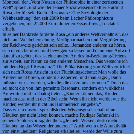
Montreal, der „Vom Nutzen der Philosophie in einer zerrissenen
Welt“ sprach, und wie der Jenaer Sozialwissenschaftler Hartmut
Rosa, der für sein Buch „Resonanz: Eine Soziologie der
Weltbeziehung“ den seit 2009 beim Lecher Philosophicum
vergebenen, mit 25.000 Euro dotierten Essay-Preis „Tractatus“
erhielt.
In seiner Dankrede forderte Rosa „ein anderes Weltverhältnis“, das
nicht auf Weltbeherrschung, Verfügbarmachen und Vergrößerung
der Reichweite gerichtet sein sollte. „Jemanden anderen zu hören,
sich davon berühren und bewegen zu lassen und dann eine Antwort
darauf zu geben, das ist eine andere Art des In-Beziehung-Tretens,
zur Arbeit, zur Natur, zu den anderen Menschen. Das versuche ich
mit dem Begriff Resonanz.“ Die Präkarisierung von Welt verdichtet
sich nach Rosas Ansicht in der Flüchtlingsdebatte: Man wolle das
Andere nicht hören, sondern aussperren, und man sage: „Dann
müssten wir ja werden, wie die, die da zu uns kommen.“ Doch das
sei nicht die von ihm gemeinte Resonanz, sondern ein wirkliches
Antworten und in Dialog treten: „Kinder können das, Kinder
machen das, und in der Bibel steht: Wenn ihr nicht werdet wie die
Kinder, werdet ihr nicht ins Himmelreich eingehen.“
Dass wir in unserer spezialisierten Wissensgesellschaft ohne
Glauben gar nicht leben können, machte Rüdiger Safranski in
seinem Schlussvortrag deutlich: „Je mehr Wissen, desto mehr
Glauben an das Wissen der anderen.“ Auch wenn die Attraktivität
von einst „heißen“ Religionen erkaltet sei, werde der Wille zum