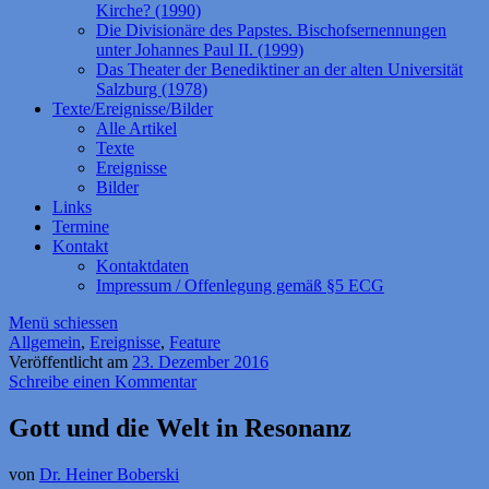
Kirche? (1990)
Die Divisionäre des Papstes. Bischofsernennungen
unter Johannes Paul II. (1999)
Das Theater der Benediktiner an der alten Universität
Salzburg (1978)
Texte/Ereignisse/Bilder
Alle Artikel
Texte
Ereignisse
Bilder
Links
Termine
Kontakt
Kontaktdaten
Impressum / Offenlegung gemäß §5 ECG
Menü schiessen
Allgemein
,
Ereignisse
,
Feature
Veröffentlicht am
23. Dezember 2016
Schreibe einen Kommentar
Gott und die Welt in Resonanz
von
Dr. Heiner Boberski