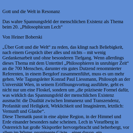
Gott und die Welt in Resonanz
Das wahre Spannungsfeld der menschlichen Existenz als Thema
beim 20. „Philosophicum Lech“
Von Heiner Boberski
„Über Gott und die Welt“ zu reden, das klingt nach Beliebigkeit,
nach einem Gespräch über alles und nichts – mit wenig
Gedankenarbeit und ohne besonderen Tiefgang. Wenn allerdings
dieses Thema mit dem Untertitel „Philosophieren in unruhiger Zeit“
an die 700 Menschen, darunter ein gutes Dutzend renommierter
Referenten, in einem Bergdorf zusammenführt, muss es um mehr
gehen. Wie Tagungsleiter Konrad Paul Liessmann, Philosoph an der
Universität Wien, in seinem Eröffnungsvortrag ausführte, geht es
nicht nur um eine Floskel, sondern um „die präziseste Formel dafür,
was wirklich das Spannungsfeld der menschlichen Existenz
ausmacht: die Dualität zwischen Immanenz und Transzendenz,
Profanität und Heiligkeit, Wirklichkeit und Imaginärem, letztlich:
Vernunft und Glaube“.
Diese Thematik passt in eine alpine Region, in der Himmel und
Erde einander besonders nahe scheinen. Lech in Vorarlberg in
Österreich hat große Skisportler hervorgebracht und beherbergt, vor
allem im Winter, prominente Gäste – einer davon, ein