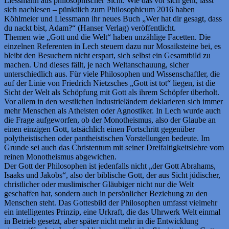
Liessmann aus philosophischer Sicht. Wie das vor sich geht, lässt
sich nachlesen – pünktlich zum Philosophicum 2016 haben
Köhlmeier und Liessmann ihr neues Buch „Wer hat dir gesagt, dass
du nackt bist, Adam?“ (Hanser Verlag) veröffentlicht.
Themen wie „Gott und die Welt“ haben unzählige Facetten. Die
einzelnen Referenten in Lech steuern dazu nur Mosaiksteine bei, es
bleibt den Besuchern nicht erspart, sich selbst ein Gesamtbild zu
machen. Und dieses fällt, je nach Weltanschauung, sicher
unterschiedlich aus. Für viele Philosophen und Wissenschaftler, die
auf der Linie von Friedrich Nietzsches „Gott ist tot“ liegen, ist die
Sicht der Welt als Schöpfung mit Gott als ihrem Schöpfer überholt.
Vor allem in den westlichen Industrieländern deklarieren sich immer
mehr Menschen als Atheisten oder Agnostiker. In Lech wurde auch
die Frage aufgeworfen, ob der Monotheismus, also der Glaube an
einen einzigen Gott, tatsächlich einen Fortschritt gegenüber
polytheistischen oder pantheistischen Vorstellungen bedeute. Im
Grunde sei auch das Christentum mit seiner Dreifaltigkeitslehre vom
reinen Monotheismus abgewichen.
Der Gott der Philosophen ist jedenfalls nicht „der Gott Abrahams,
Isaaks und Jakobs“, also der biblische Gott, der aus Sicht jüdischer,
christlicher oder muslimischer Gläubiger nicht nur die Welt
geschaffen hat, sondern auch in persönlicher Beziehung zu den
Menschen steht. Das Gottesbild der Philosophen umfasst vielmehr
ein intelligentes Prinzip, eine Urkraft, die das Uhrwerk Welt einmal
in Betrieb gesetzt, aber später nicht mehr in die Entwicklung