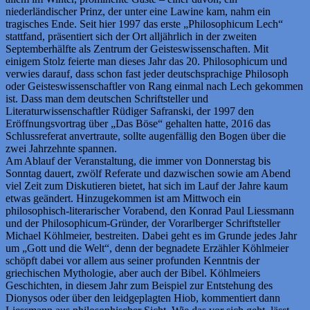
niederländischer Prinz, der unter eine Lawine kam, nahm ein
tragisches Ende. Seit hier 1997 das erste „Philosophicum Lech“
stattfand, präsentiert sich der Ort alljährlich in der zweiten
Septemberhälfte als Zentrum der Geisteswissenschaften. Mit
einigem Stolz feierte man dieses Jahr das 20. Philosophicum und
verwies darauf, dass schon fast jeder deutschsprachige Philosoph
oder Geisteswissenschaftler von Rang einmal nach Lech gekommen
ist. Dass man dem deutschen Schriftsteller und
Literaturwissenschaftler Rüdiger Safranski, der 1997 den
Eröffnungsvortrag über „Das Böse“ gehalten hatte, 2016 das
Schlussreferat anvertraute, sollte augenfällig den Bogen über die
zwei Jahrzehnte spannen.
Am Ablauf der Veranstaltung, die immer von Donnerstag bis
Sonntag dauert, zwölf Referate und dazwischen sowie am Abend
viel Zeit zum Diskutieren bietet, hat sich im Lauf der Jahre kaum
etwas geändert. Hinzugekommen ist am Mittwoch ein
philosophisch-literarischer Vorabend, den Konrad Paul Liessmann
und der Philosophicum-Gründer, der Vorarlberger Schriftsteller
Michael Köhlmeier, bestreiten. Dabei geht es im Grunde jedes Jahr
um „Gott und die Welt“, denn der begnadete Erzähler Köhlmeier
schöpft dabei vor allem aus seiner profunden Kenntnis der
griechischen Mythologie, aber auch der Bibel. Köhlmeiers
Geschichten, in diesem Jahr zum Beispiel zur Entstehung des
Dionysos oder über den leidgeplagten Hiob, kommentiert dann