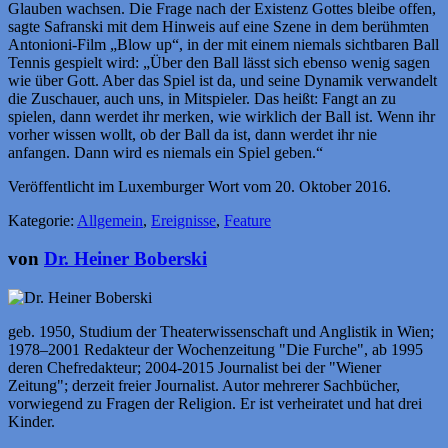
Glauben wachsen. Die Frage nach der Existenz Gottes bleibe offen,
sagte Safranski mit dem Hinweis auf eine Szene in dem berühmten
Antonioni-Film „Blow up“, in der mit einem niemals sichtbaren Ball
Tennis gespielt wird: „Über den Ball lässt sich ebenso wenig sagen
wie über Gott. Aber das Spiel ist da, und seine Dynamik verwandelt
die Zuschauer, auch uns, in Mitspieler. Das heißt: Fangt an zu
spielen, dann werdet ihr merken, wie wirklich der Ball ist. Wenn ihr
vorher wissen wollt, ob der Ball da ist, dann werdet ihr nie
anfangen. Dann wird es niemals ein Spiel geben.“
Veröffentlicht im Luxemburger Wort vom 20. Oktober 2016.
Kategorie:
Allgemein
,
Ereignisse
,
Feature
von
Dr. Heiner Boberski
geb. 1950, Studium der Theaterwissenschaft und Anglistik in Wien;
1978–2001 Redakteur der Wochenzeitung "Die Furche", ab 1995
deren Chefredakteur; 2004-2015 Journalist bei der "Wiener
Zeitung"; derzeit freier Journalist. Autor mehrerer Sachbücher,
vorwiegend zu Fragen der Religion. Er ist verheiratet und hat drei
Kinder.