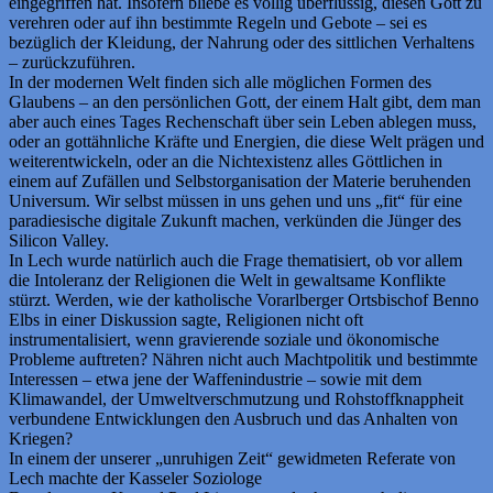
eingegriffen hat. Insofern bliebe es völlig überflüssig, diesen Gott zu
verehren oder auf ihn bestimmte Regeln und Gebote – sei es
bezüglich der Kleidung, der Nahrung oder des sittlichen Verhaltens
– zurückzuführen.
In der modernen Welt finden sich alle möglichen Formen des
Glaubens – an den persönlichen Gott, der einem Halt gibt, dem man
aber auch eines Tages Rechenschaft über sein Leben ablegen muss,
oder an gottähnliche Kräfte und Energien, die diese Welt prägen und
weiterentwickeln, oder an die Nichtexistenz alles Göttlichen in
einem auf Zufällen und Selbstorganisation der Materie beruhenden
Universum. Wir selbst müssen in uns gehen und uns „fit“ für eine
paradiesische digitale Zukunft machen, verkünden die Jünger des
Silicon Valley.
In Lech wurde natürlich auch die Frage thematisiert, ob vor allem
die Intoleranz der Religionen die Welt in gewaltsame Konflikte
stürzt. Werden, wie der katholische Vorarlberger Ortsbischof Benno
Elbs in einer Diskussion sagte, Religionen nicht oft
instrumentalisiert, wenn gravierende soziale und ökonomische
Probleme auftreten? Nähren nicht auch Machtpolitik und bestimmte
Interessen – etwa jene der Waffenindustrie – sowie mit dem
Klimawandel, der Umweltverschmutzung und Rohstoffknappheit
verbundene Entwicklungen den Ausbruch und das Anhalten von
Kriegen?
In einem der unserer „unruhigen Zeit“ gewidmeten Referate von
Lech machte der Kasseler Soziologe