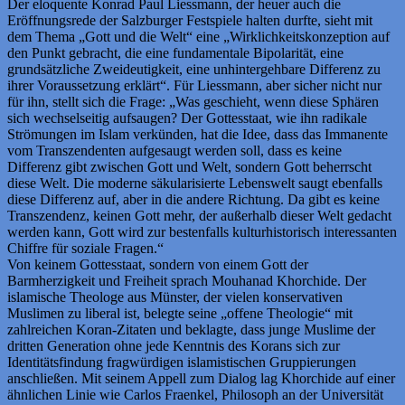
Der eloquente Konrad Paul Liessmann, der heuer auch die
Eröffnungsrede der Salzburger Festspiele halten durfte, sieht mit
dem Thema „Gott und die Welt“ eine „Wirklichkeitskonzeption auf
den Punkt gebracht, die eine fundamentale Bipolarität, eine
grundsätzliche Zweideutigkeit, eine unhintergehbare Differenz zu
ihrer Voraussetzung erklärt“. Für Liessmann, aber sicher nicht nur
für ihn, stellt sich die Frage: „Was geschieht, wenn diese Sphären
sich wechselseitig aufsaugen? Der Gottesstaat, wie ihn radikale
Strömungen im Islam verkünden, hat die Idee, dass das Immanente
vom Transzendenten aufgesaugt werden soll, dass es keine
Differenz gibt zwischen Gott und Welt, sondern Gott beherrscht
diese Welt. Die moderne säkularisierte Lebenswelt saugt ebenfalls
diese Differenz auf, aber in die andere Richtung. Da gibt es keine
Transzendenz, keinen Gott mehr, der außerhalb dieser Welt gedacht
werden kann, Gott wird zur bestenfalls kulturhistorisch interessanten
Chiffre für soziale Fragen.“
Von keinem Gottesstaat, sondern von einem Gott der
Barmherzigkeit und Freiheit sprach Mouhanad Khorchide. Der
islamische Theologe aus Münster, der vielen konservativen
Muslimen zu liberal ist, belegte seine „offene Theologie“ mit
zahlreichen Koran-Zitaten und beklagte, dass junge Muslime der
dritten Generation ohne jede Kenntnis des Korans sich zur
Identitätsfindung fragwürdigen islamistischen Gruppierungen
anschließen. Mit seinem Appell zum Dialog lag Khorchide auf einer
ähnlichen Linie wie Carlos Fraenkel, Philosoph an der Universität