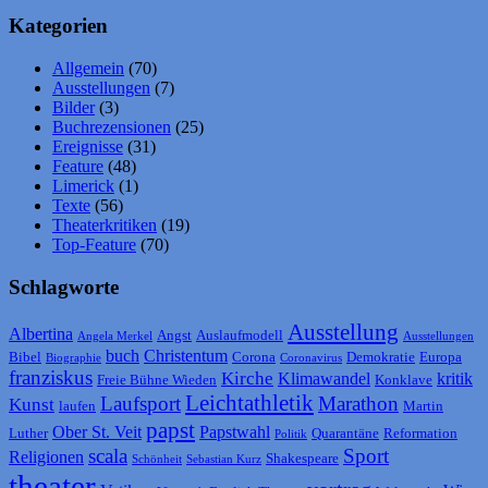
Kategorien
Allgemein
(70)
Ausstellungen
(7)
Bilder
(3)
Buchrezensionen
(25)
Ereignisse
(31)
Feature
(48)
Limerick
(1)
Texte
(56)
Theaterkritiken
(19)
Top-Feature
(70)
Schlagworte
Ausstellung
Albertina
Angst
Auslaufmodell
Angela Merkel
Ausstellungen
buch
Christentum
Bibel
Corona
Demokratie
Europa
Biographie
Coronavirus
franziskus
Kirche
Klimawandel
kritik
Freie Bühne Wieden
Konklave
Leichtathletik
Laufsport
Marathon
Kunst
laufen
Martin
papst
Ober St. Veit
Papstwahl
Luther
Quarantäne
Reformation
Politik
scala
Sport
Religionen
Shakespeare
Schönheit
Sebastian Kurz
theater