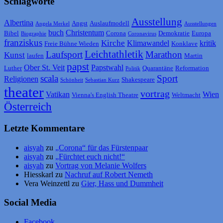
Schlagworte
Ausstellung
Albertina
Angst
Auslaufmodell
Angela Merkel
Ausstellungen
buch
Christentum
Bibel
Corona
Demokratie
Europa
Biographie
Coronavirus
franziskus
Kirche
Klimawandel
kritik
Freie Bühne Wieden
Konklave
Leichtathletik
Laufsport
Marathon
Kunst
laufen
Martin
papst
Ober St. Veit
Papstwahl
Luther
Quarantäne
Reformation
Politik
scala
Sport
Religionen
Shakespeare
Schönheit
Sebastian Kurz
theater
vortrag
Vatikan
Wien
Vienna's English Theatre
Weltmacht
Österreich
Letzte Kommentare
aisyah
zu
„Corona“ für das Fürstenpaar
aisyah
zu
„Fürchtet euch nicht!“
aisyah
zu
Vortrag von Melanie Wolfers
Hiesskarl
zu
Nachruf auf Robert Nemeth
Vera Weinzettl
zu
Gier, Hass und Dummheit
Social Media
Facebook