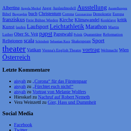
Ausstellung
Albertina
Angst
Auslaufmodell
Angela Merkel
Ausstellungen
buch
Christentum
Bibel
Corona
Demokratie
Europa
Biographie
Coronavirus
franziskus
Kirche
Klimawandel
kritik
Freie Bühne Wieden
Konklave
Leichtathletik
Laufsport
Marathon
Kunst
laufen
Martin
papst
Ober St. Veit
Papstwahl
Luther
Quarantäne
Reformation
Politik
scala
Sport
Religionen
Shakespeare
Schönheit
Sebastian Kurz
theater
vortrag
Vatikan
Wien
Vienna's English Theatre
Weltmacht
Österreich
Letzte Kommentare
aisyah
zu
„Corona“ für das Fürstenpaar
aisyah
zu
„Fürchtet euch nicht!“
aisyah
zu
Vortrag von Melanie Wolfers
Hiesskarl
zu
Nachruf auf Robert Nemeth
Vera Weinzettl
zu
Gier, Hass und Dummheit
Social Media
Facebook
Twitter