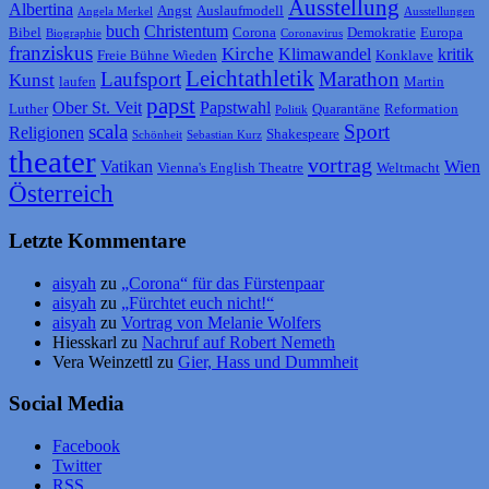
Ausstellung
Albertina
Angst
Auslaufmodell
Angela Merkel
Ausstellungen
buch
Christentum
Bibel
Corona
Demokratie
Europa
Biographie
Coronavirus
franziskus
Kirche
Klimawandel
kritik
Freie Bühne Wieden
Konklave
Leichtathletik
Laufsport
Marathon
Kunst
laufen
Martin
papst
Ober St. Veit
Papstwahl
Luther
Quarantäne
Reformation
Politik
scala
Sport
Religionen
Shakespeare
Schönheit
Sebastian Kurz
theater
vortrag
Vatikan
Wien
Vienna's English Theatre
Weltmacht
Österreich
Letzte Kommentare
aisyah
zu
„Corona“ für das Fürstenpaar
aisyah
zu
„Fürchtet euch nicht!“
aisyah
zu
Vortrag von Melanie Wolfers
Hiesskarl
zu
Nachruf auf Robert Nemeth
Vera Weinzettl
zu
Gier, Hass und Dummheit
Social Media
Facebook
Twitter
RSS