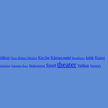
ziskus
Kirche
Kunst
Klimawandel
kritik
Freie Bühne Wieden
Konklave
theater
Sport
Vatikan
Shakespeare
Vienna's
Schönheit
Sebastian Kurz