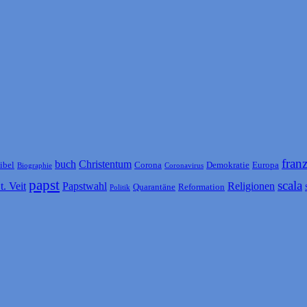
fran
buch
Christentum
ibel
Corona
Demokratie
Europa
Biographie
Coronavirus
papst
scala
t. Veit
Papstwahl
Religionen
Quarantäne
Reformation
Politik