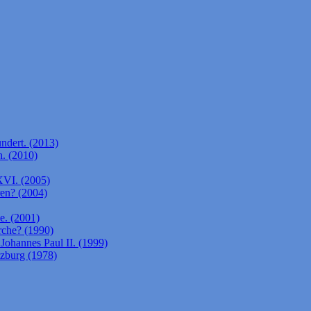
ndert. (2013)
. (2010)
XVI. (2005)
ren? (2004)
e. (2001)
rche? (1990)
Johannes Paul II. (1999)
lzburg (1978)