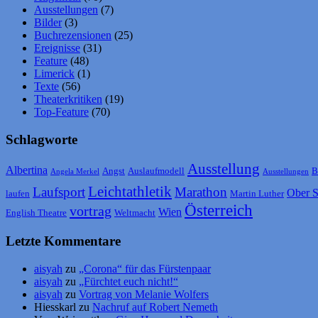
Ausstellungen
(7)
Bilder
(3)
Buchrezensionen
(25)
Ereignisse
(31)
Feature
(48)
Limerick
(1)
Texte
(56)
Theaterkritiken
(19)
Top-Feature
(70)
Schlagworte
Ausstellung
Albertina
Angst
Auslaufmodell
B
Angela Merkel
Ausstellungen
Leichtathletik
Laufsport
Marathon
Ober S
laufen
Martin Luther
Österreich
vortrag
Wien
English Theatre
Weltmacht
Letzte Kommentare
aisyah
zu
„Corona“ für das Fürstenpaar
aisyah
zu
„Fürchtet euch nicht!“
aisyah
zu
Vortrag von Melanie Wolfers
Hiesskarl
zu
Nachruf auf Robert Nemeth