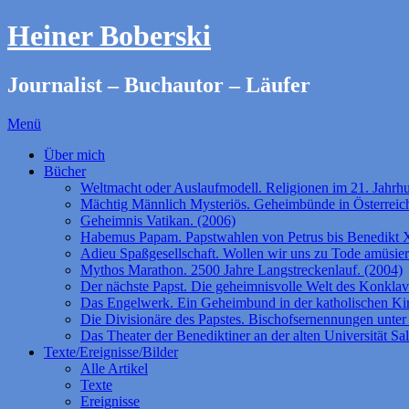
Heiner Boberski
Journalist – Buchautor – Läufer
Menü
Über mich
Bücher
Weltmacht oder Auslaufmodell. Religionen im 21. Jahrhu
Mächtig Männlich Mysteriös. Geheimbünde in Österreich
Geheimnis Vatikan. (2006)
Habemus Papam. Papstwahlen von Petrus bis Benedikt 
Adieu Spaßgesellschaft. Wollen wir uns zu Tode amüsie
Mythos Marathon. 2500 Jahre Langstreckenlauf. (2004)
Der nächste Papst. Die geheimnisvolle Welt des Konklav
Das Engelwerk. Ein Geheimbund in der katholischen Ki
Die Divisionäre des Papstes. Bischofsernennungen unter 
Das Theater der Benediktiner an der alten Universität Sa
Texte/Ereignisse/Bilder
Alle Artikel
Texte
Ereignisse