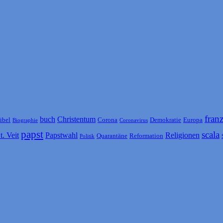
fran
buch
Christentum
ibel
Corona
Demokratie
Europa
Biographie
Coronavirus
papst
scala
t. Veit
Papstwahl
Religionen
Quarantäne
Reformation
Politik