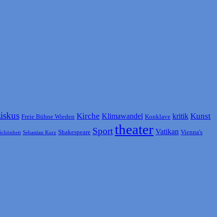
ziskus
Kirche
Kunst
Klimawandel
kritik
Freie Bühne Wieden
Konklave
theater
Sport
Vatikan
Shakespeare
Vienna's
Schönheit
Sebastian Kurz