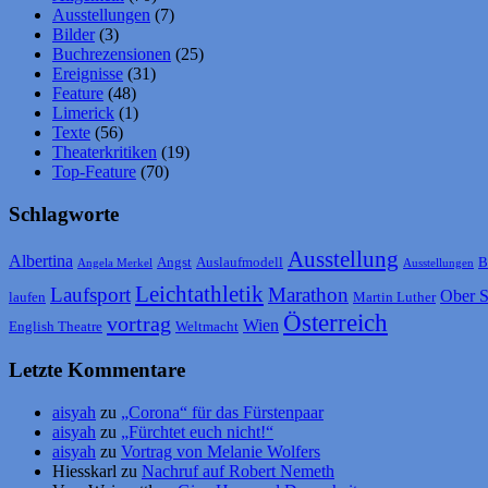
Ausstellungen
(7)
Bilder
(3)
Buchrezensionen
(25)
Ereignisse
(31)
Feature
(48)
Limerick
(1)
Texte
(56)
Theaterkritiken
(19)
Top-Feature
(70)
Schlagworte
Ausstellung
Albertina
Angst
Auslaufmodell
B
Angela Merkel
Ausstellungen
Leichtathletik
Laufsport
Marathon
Ober S
laufen
Martin Luther
Österreich
vortrag
Wien
English Theatre
Weltmacht
Letzte Kommentare
aisyah
zu
„Corona“ für das Fürstenpaar
aisyah
zu
„Fürchtet euch nicht!“
aisyah
zu
Vortrag von Melanie Wolfers
Hiesskarl
zu
Nachruf auf Robert Nemeth