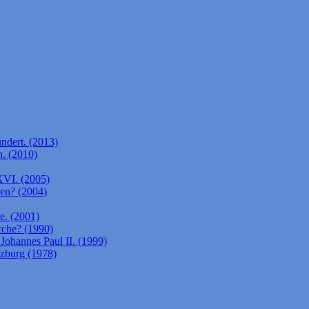
ndert. (2013)
. (2010)
XVI. (2005)
ren? (2004)
e. (2001)
rche? (1990)
Johannes Paul II. (1999)
lzburg (1978)