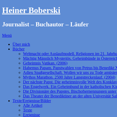
Heiner Boberski
Journalist – Buchautor – Läufer
Menü
Über mich
Bücher
Weltmacht oder Auslaufmodell. Religionen im 21. Jahrhu
Mächtig Männlich Mysteriös. Geheimbünde in Österreich
Geheimnis Vatikan. (2006)
Habemus Papam. Papstwahlen von Petrus bis Benedikt 
Adieu Spaßgesellschaft. Wollen wir uns zu Tode amüsie
Mythos Marathon. 2500 Jahre Langstreckenlauf. (2004)
Der nächste Papst. Die geheimnisvolle Welt des Konklav
Das Engelwerk. Ein Geheimbund in der katholischen Ki
Die Divisionäre des Papstes. Bischofsernennungen unter 
Das Theater der Benediktiner an der alten Universität Sa
Texte/Ereignisse/Bilder
Alle Artikel
Texte
Ereignisse