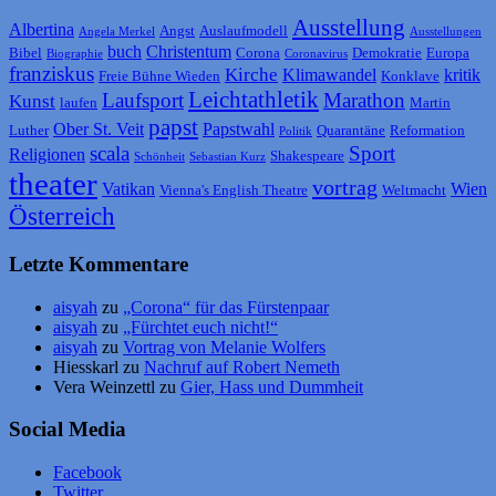
Ausstellung
Albertina
Angst
Auslaufmodell
Angela Merkel
Ausstellungen
buch
Christentum
Bibel
Corona
Demokratie
Europa
Biographie
Coronavirus
franziskus
Kirche
Klimawandel
kritik
Freie Bühne Wieden
Konklave
Leichtathletik
Laufsport
Marathon
Kunst
laufen
Martin
papst
Ober St. Veit
Papstwahl
Luther
Quarantäne
Reformation
Politik
scala
Sport
Religionen
Shakespeare
Schönheit
Sebastian Kurz
theater
vortrag
Vatikan
Wien
Vienna's English Theatre
Weltmacht
Österreich
Letzte Kommentare
aisyah
zu
„Corona“ für das Fürstenpaar
aisyah
zu
„Fürchtet euch nicht!“
aisyah
zu
Vortrag von Melanie Wolfers
Hiesskarl
zu
Nachruf auf Robert Nemeth
Vera Weinzettl
zu
Gier, Hass und Dummheit
Social Media
Facebook
Twitter