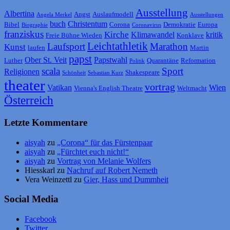
Ausstellung
Albertina
Angst
Auslaufmodell
Angela Merkel
Ausstellungen
buch
Christentum
Bibel
Corona
Demokratie
Europa
Biographie
Coronavirus
franziskus
Kirche
Klimawandel
kritik
Freie Bühne Wieden
Konklave
Leichtathletik
Laufsport
Marathon
Kunst
laufen
Martin
papst
Ober St. Veit
Papstwahl
Luther
Quarantäne
Reformation
Politik
scala
Sport
Religionen
Shakespeare
Schönheit
Sebastian Kurz
theater
vortrag
Vatikan
Wien
Vienna's English Theatre
Weltmacht
Österreich
Letzte Kommentare
aisyah
zu
„Corona“ für das Fürstenpaar
aisyah
zu
„Fürchtet euch nicht!“
aisyah
zu
Vortrag von Melanie Wolfers
Hiesskarl
zu
Nachruf auf Robert Nemeth
Vera Weinzettl
zu
Gier, Hass und Dummheit
Social Media
Facebook
Twitter