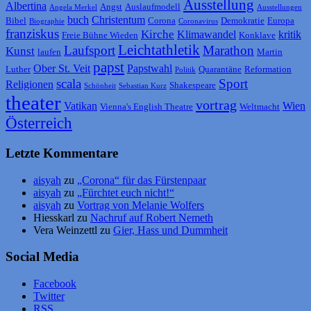
Ausstellung
Albertina
Angst
Auslaufmodell
Angela Merkel
Ausstellungen
buch
Christentum
Bibel
Corona
Demokratie
Europa
Biographie
Coronavirus
franziskus
Kirche
Klimawandel
kritik
Freie Bühne Wieden
Konklave
Leichtathletik
Laufsport
Marathon
Kunst
laufen
Martin
papst
Ober St. Veit
Papstwahl
Luther
Quarantäne
Reformation
Politik
scala
Sport
Religionen
Shakespeare
Schönheit
Sebastian Kurz
theater
vortrag
Vatikan
Wien
Vienna's English Theatre
Weltmacht
Österreich
Letzte Kommentare
aisyah
zu
„Corona“ für das Fürstenpaar
aisyah
zu
„Fürchtet euch nicht!“
aisyah
zu
Vortrag von Melanie Wolfers
Hiesskarl
zu
Nachruf auf Robert Nemeth
Vera Weinzettl
zu
Gier, Hass und Dummheit
Social Media
Facebook
Twitter
RSS