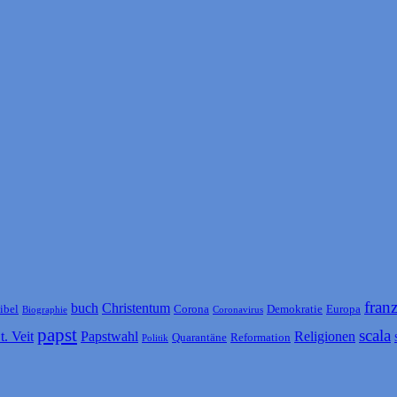
fran
buch
Christentum
ibel
Corona
Demokratie
Europa
Biographie
Coronavirus
papst
scala
t. Veit
Papstwahl
Religionen
Quarantäne
Reformation
Politik