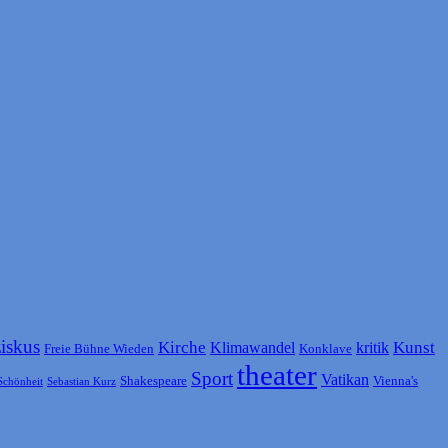
ziskus
Kirche
Kunst
Klimawandel
kritik
Freie Bühne Wieden
Konklave
theater
Sport
Vatikan
Shakespeare
Vienna's
Schönheit
Sebastian Kurz