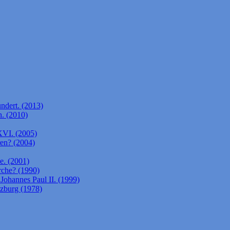
ndert. (2013)
. (2010)
XVI. (2005)
ren? (2004)
e. (2001)
rche? (1990)
Johannes Paul II. (1999)
lzburg (1978)