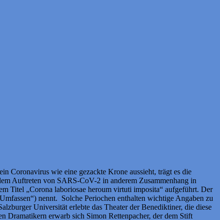
in Coronavirus wie eine gezackte Krone aussieht, trägt es die
 vor dem Auftreten von SARS-CoV-2 in anderem Zusammenhang in
m Titel „Corona laboriosae heroum virtuti imposita“ aufgeführt. Der
r „Umfassen“) nennt. Solche Periochen enthalten wichtige Angaben zu
alzburger Universität erlebte das Theater der Benediktiner, die diese
en Dramatikern erwarb sich Simon Rettenpacher, der dem Stift