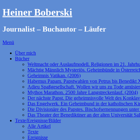
Heiner Boberski
Journalist – Buchautor – Läufer
Menü
Über mich
Bücher
Weltmacht oder Auslaufmodell. Religionen im 21. Jahrhu
Mächtig Männlich Mysteriös. Geheimbünde in Österreich
Geheimnis Vatikan. (2006)
Habemus Papam. Papstwahlen von Petrus bis Benedikt 
Adieu Spaßgesellschaft. Wollen wir uns zu Tode amüsie
Mythos Marathon. 2500 Jahre Langstreckenlauf. (2004)
Der nächste Papst. Die geheimnisvolle Welt des Konklav
Das Engelwerk. Ein Geheimbund in der katholischen Ki
Die Divisionäre des Papstes. Bischofsernennungen unter 
Das Theater der Benediktiner an der alten Universität Sa
Texte/Ereignisse/Bilder
Alle Artikel
Texte
Ereignisse