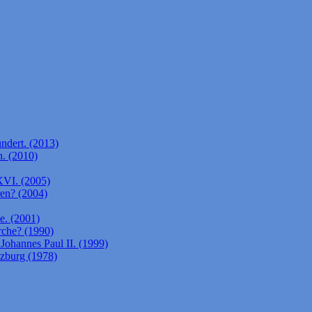
ndert. (2013)
. (2010)
XVI. (2005)
ren? (2004)
e. (2001)
rche? (1990)
Johannes Paul II. (1999)
lzburg (1978)