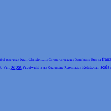
fran
buch
Christentum
ibel
Corona
Demokratie
Europa
Biographie
Coronavirus
papst
scala
t. Veit
Papstwahl
Religionen
Quarantäne
Reformation
Politik