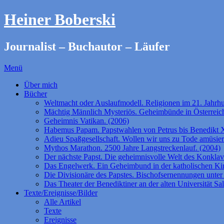
Heiner Boberski
Journalist – Buchautor – Läufer
Menü
Über mich
Bücher
Weltmacht oder Auslaufmodell. Religionen im 21. Jahrhu
Mächtig Männlich Mysteriös. Geheimbünde in Österreich
Geheimnis Vatikan. (2006)
Habemus Papam. Papstwahlen von Petrus bis Benedikt 
Adieu Spaßgesellschaft. Wollen wir uns zu Tode amüsie
Mythos Marathon. 2500 Jahre Langstreckenlauf. (2004)
Der nächste Papst. Die geheimnisvolle Welt des Konklav
Das Engelwerk. Ein Geheimbund in der katholischen Ki
Die Divisionäre des Papstes. Bischofsernennungen unter 
Das Theater der Benediktiner an der alten Universität Sa
Texte/Ereignisse/Bilder
Alle Artikel
Texte
Ereignisse