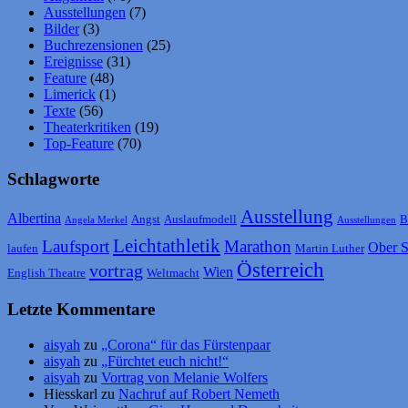
Ausstellungen
(7)
Bilder
(3)
Buchrezensionen
(25)
Ereignisse
(31)
Feature
(48)
Limerick
(1)
Texte
(56)
Theaterkritiken
(19)
Top-Feature
(70)
Schlagworte
Ausstellung
Albertina
Angst
Auslaufmodell
B
Angela Merkel
Ausstellungen
Leichtathletik
Laufsport
Marathon
Ober S
laufen
Martin Luther
Österreich
vortrag
Wien
English Theatre
Weltmacht
Letzte Kommentare
aisyah
zu
„Corona“ für das Fürstenpaar
aisyah
zu
„Fürchtet euch nicht!“
aisyah
zu
Vortrag von Melanie Wolfers
Hiesskarl
zu
Nachruf auf Robert Nemeth