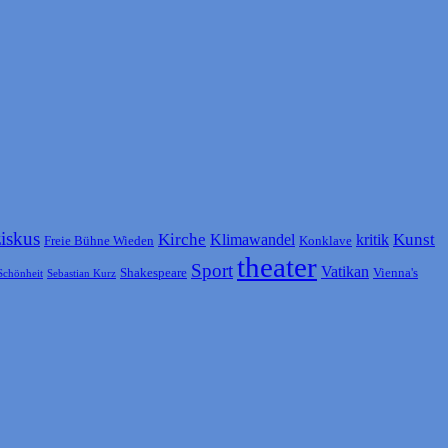
ziskus
Kirche
Kunst
Klimawandel
kritik
Freie Bühne Wieden
Konklave
theater
Sport
Vatikan
Shakespeare
Vienna's
Schönheit
Sebastian Kurz